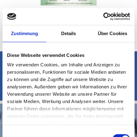
ZERTIFIKAT ENTSORGUNGSFACHBETRIEB (EFB)
Download
Zustimmung
Details
Über Cookies
Diese Webseite verwendet Cookies
Sie haben Fragen oder möchten einen Termin vereinbaren?
Wir verwenden Cookies, um Inhalte und Anzeigen zu
Rufen Sie uns an
0541 2007790

personalisieren, Funktionen für soziale Medien anbieten
zu können und die Zugriffe auf unsere Website zu
Büro Mo - Do: 8-16.30 Uhr & Fr: 8-14 Uhr
Selbstanlieferung


analysieren. Außerdem geben wir Informationen zu Ihrer
Mo - Do: 9-15 Uhr & Fr: 9-12 Uhr
Verwendung unserer Website an unsere Partner für
Große Mengen (ab 50 Ordner) nur nach Terminvereinbarung.
soziale Medien, Werbung und Analysen weiter. Unsere
Partner führen diese Informationen möglicherweise mit
weiteren Daten zusammen, die Sie ihnen bereitgestellt
haben oder die sie im Rahmen Ihrer Nutzung der Dienste
gesammelt haben.
Einwilligungsauswahl