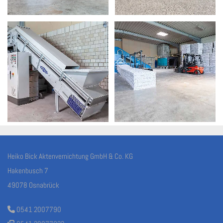
Heiko Bick Aktenvernichtung GmbH & Co. KG
Hakenbusch 7
49078 Osnabrück
0541 2007790
