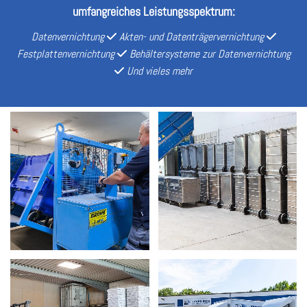
umfangreiches Leistungsspektrum:
Datenvernichtung
Akten- und Datenträgervernichtung


Festplattenvernichtung
Behältersysteme zur Datenvernichtung

Und vieles mehr
