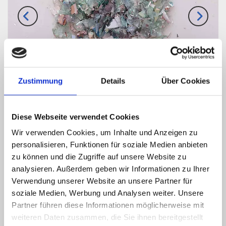
Geschredderte CDs in Sicherheitsstufe O3
G
Zustimmung
Details
Über Cookies
Akten- und Datenträgervernichtung
Diese Webseite verwendet Cookies
Wir verwenden Cookies, um Inhalte und Anzeigen zu
Bereitstellung verschiedener verschließbarer

personalisieren, Funktionen für soziale Medien anbieten
Behältersysteme
zu können und die Zugriffe auf unsere Website zu
analysieren. Außerdem geben wir Informationen zu Ihrer
Akten- und Datenträgervernichtung nach EU DSGVO

Verwendung unserer Website an unsere Partner für
und DIN 66399
soziale Medien, Werbung und Analysen weiter. Unsere
Schutzklasse 2 / Schutzklasse 3. Wir decken die
Partner führen diese Informationen möglicherweise mit

weiteren Daten zusammen, die Sie ihnen bereitgestellt
komplette Sicherheitsstufe
PFOTHE
ab