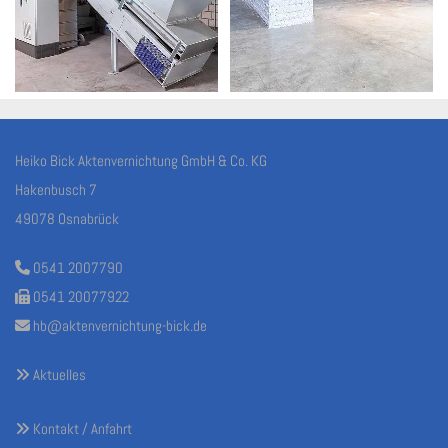
Heiko Bick Aktenvernichtung GmbH & Co. KG
Hakenbusch 7
49078 Osnabrück
0541 2007790

0541 20077922

hb@aktenvernichtung-bick.de

Aktuelles

Kontakt / Anfahrt
