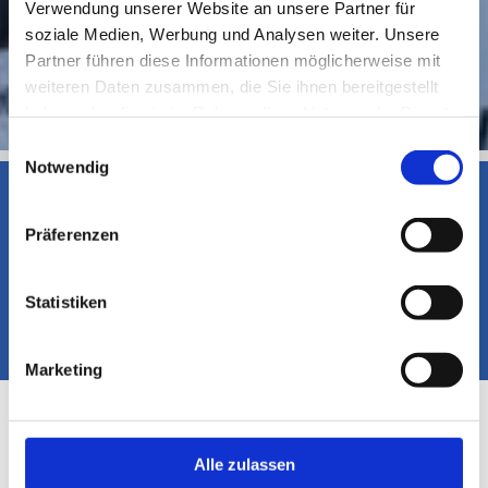
Verwendung unserer Website an unsere Partner für
soziale Medien, Werbung und Analysen weiter. Unsere
Partner führen diese Informationen möglicherweise mit
weiteren Daten zusammen, die Sie ihnen bereitgestellt
haben oder die sie im Rahmen Ihrer Nutzung der Dienste
gesammelt haben.
Einwilligungsauswahl
Notwendig
Wir beraten Sie gerne individuell und bieten Ihnen ein
umfangreiches Leistungsspektrum:
Präferenzen
Datenvernichtung
Akten- und Datenträgervernichtung


Festplattenvernichtung
Behältersysteme zur Datenvernichtung

Statistiken
Und vieles mehr

Marketing
Alle zulassen