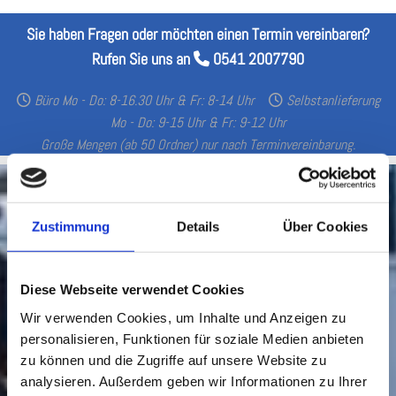
Sie haben Fragen oder möchten einen Termin vereinbaren?
Rufen Sie uns an
0541 2007790

Büro Mo - Do: 8-16.30 Uhr & Fr: 8-14 Uhr
Selbstanlieferung


Mo - Do: 9-15 Uhr & Fr: 9-12 Uhr
Große Mengen (ab 50 Ordner) nur nach Terminvereinbarung.
Zustimmung
Details
Über Cookies
Diese Webseite verwendet Cookies
Wir verwenden Cookies, um Inhalte und Anzeigen zu
personalisieren, Funktionen für soziale Medien anbieten
zu können und die Zugriffe auf unsere Website zu
analysieren. Außerdem geben wir Informationen zu Ihrer